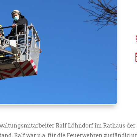
erwaltungsmitarbeiter Ralf Löhndorf im Rathaus d
tand. Ralf war u.a. für die Feuerwehren zuständig u