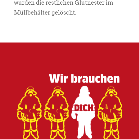
wurden die restlichen Glutnester im
Müllbehälter gelöscht.