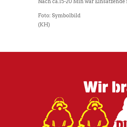
Nach ca.15-20 Min war Einsatzende f
Foto: Symbolbild
(KH)