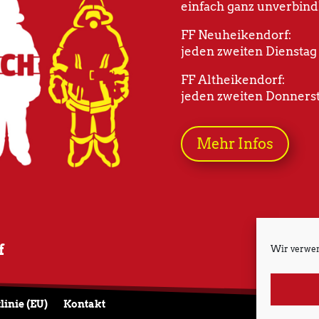
einfach ganz unverbind
FF Neuheikendorf:
jeden zweiten Dienstag
FF Altheikendorf:
jeden zweiten Donnerst
Mehr Infos
f
Wir verwen
linie (EU)
Kontakt