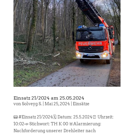
Einsatz 21/2024 am 25.05.2024
von
Solveyg S.
|
Mai 25, 2024
|
Einsätze
📟 #Einsatz 21/2024🗓️ Datum: 25.5.2024⏰ Uhrzeit:
10:02📣 Stichwort: TH K 00 🚨Alarmierung:
Nachforderung unserer Drehleiter nach