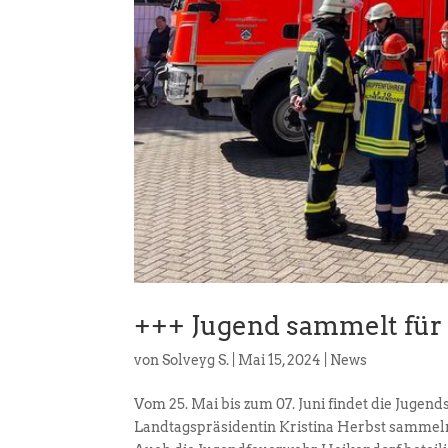
+++ Jugend sammelt für
von
Solveyg S.
|
Mai 15, 2024
|
News
Vom 25. Mai bis zum 07. Juni findet die Juge
Landtagspräsidentin Kristina Herbst sammeln