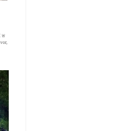
 🚨
vor,