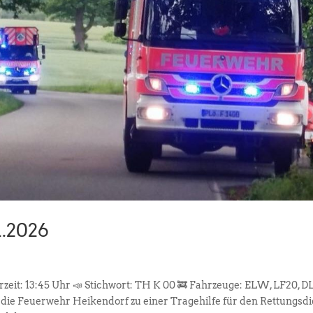
1.2026
hrzeit: 13:45 Uhr 📣 Stichwort: TH K 00 🚒 Fahrzeuge: ELW, LF20, D
 Feuerwehr Heikendorf zu einer Tragehilfe für den Rettungsdi