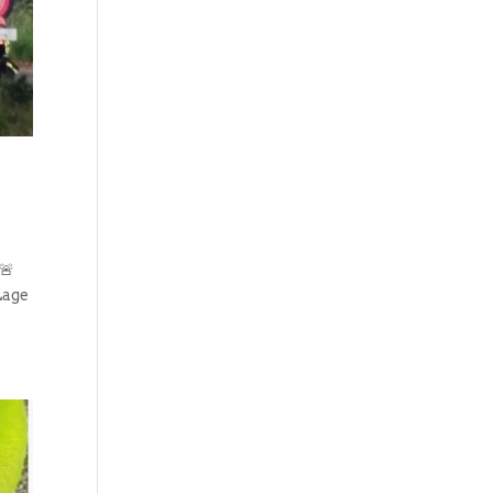
🚨
Lage