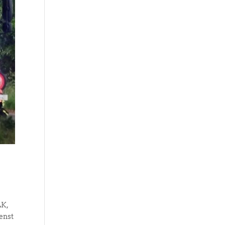
LK,
enst