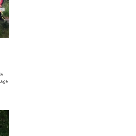
🚨
Lage