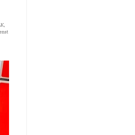
LK,
enst