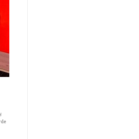
🚨
rde