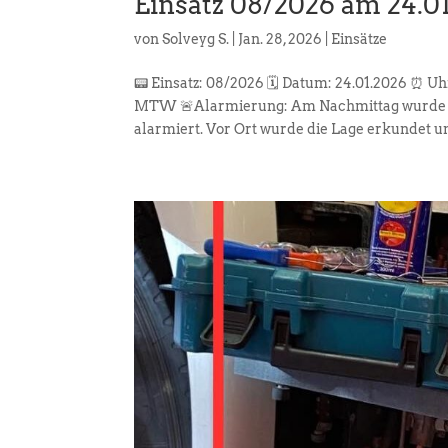
Einsatz 08/2026 am 24.0
von
Solveyg S.
|
Jan. 28, 2026
|
Einsätze
📟 Einsatz: 08/2026 🗓️ Datum: 24.01.2026 ⏰ U
MTW 🚨Alarmierung: Am Nachmittag wurde die
alarmiert. Vor Ort wurde die Lage erkundet und